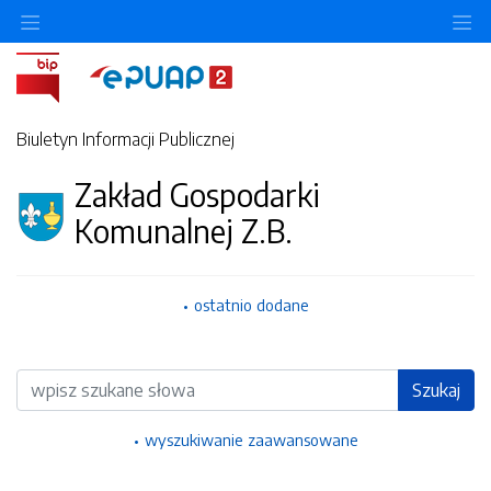
Ukryj/pokaż menu przedmiotowe
Uk
Biuletyn Informacji Publicznej
Zakład Gospodarki
Komunalnej Z.B.
ostatnio dodane
Wyszukiwarka
Szukaj
wyszukiwanie zaawansowane